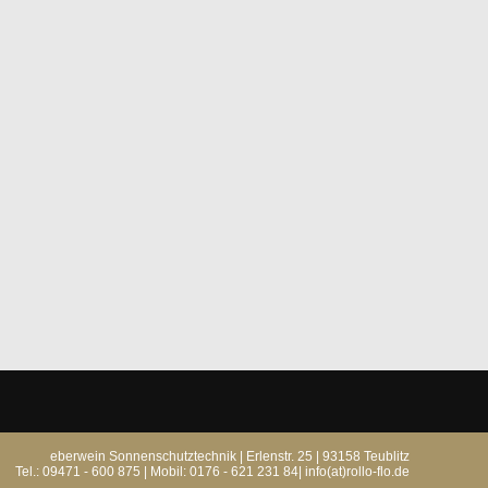
eberwein Sonnenschutztechnik | Erlenstr. 25 | 93158 Teublitz
Tel.: 09471 - 600 875 | Mobil: 0176 - 621 231 84|
info(at)rollo-flo.de