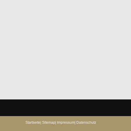
Oops, an error occurred! Request: 422435bdeb447
Startseite
|
Sitemap
|
Impressum
|
Datenschutz